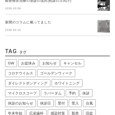
精密根管治療の受診の流れ(初診の方向け)
2026.03.09
新聞のコラムに載ってました
2026.02.10
TAG
タグ
GW
お盆休み
お知らせ
キャンセル
コロナウイルス
ゴールデンウィーク
ダイレクトボンディング
ホワイトニング
マイクロスコープ
ラバーダム
予約
休診
休診のお知らせ
休診日
受付
受入
台風
年末年始
広栄歯科
感染対策
新患
旧盆