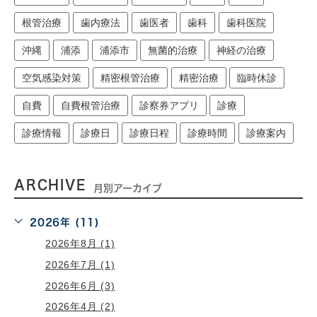
根管治療
歯内療法
歯医者
歯科
歯科医院
沖縄
浦添
浦添市
無菌的治療
神経の治療
空気感染対策
精密根管治療
精密治療
臨時休診
自費
自費根管治療
診察券アプリ
診療
診療情報
診療日
診療日程
診療時間
診療案内
ARCHIVE
月別アーカイブ
2026年 (11)
2026年8月 (1)
2026年7月 (1)
2026年6月 (3)
2026年4月 (2)