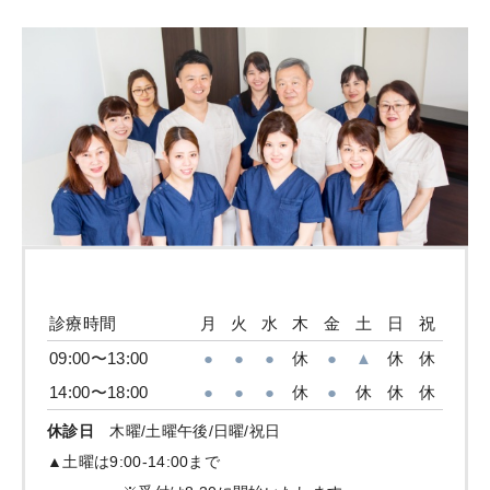
診療時間
月
火
水
木
金
土
日
祝
09:00〜13:00
●
●
●
休
●
▲
休
休
14:00〜18:00
●
●
●
休
●
休
休
休
休診日
木曜/土曜午後/日曜/祝日
▲土曜は9:00-14:00まで