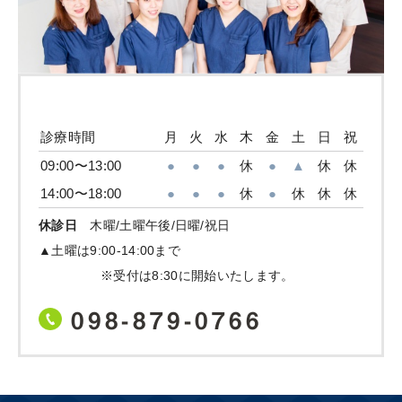
診療時間
月
火
水
木
金
土
日
祝
09:00〜13:00
●
●
●
休
●
▲
休
休
14:00〜18:00
●
●
●
休
●
休
休
休
休診日
木曜/土曜午後/日曜/祝日
▲土曜は9:00-14:00まで
※受付は8:30に開始いたします。
098-879-0766