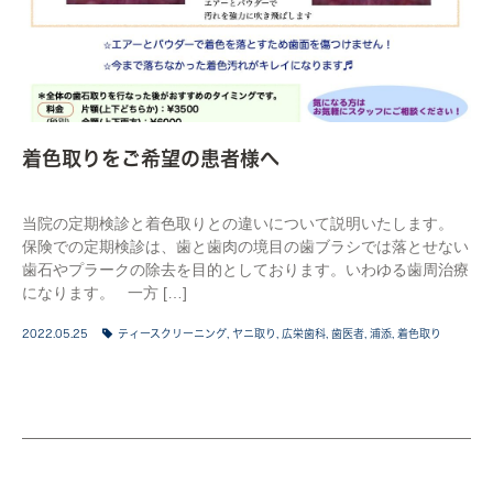
着色取りをご希望の患者様へ
当院の定期検診と着色取りとの違いについて説明いたします。
保険での定期検診は、歯と歯肉の境目の歯ブラシでは落とせない
歯石やプラークの除去を目的としております。いわゆる歯周治療
になります。 一方 […]
2022.05.25
ティースクリーニング
,
ヤニ取り
,
広栄歯科
,
歯医者
,
浦添
,
着色取り