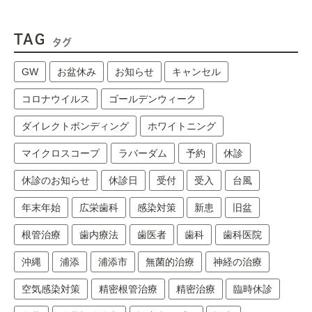
TAG
タグ
GW
お盆休み
お知らせ
キャンセル
コロナウイルス
ゴールデンウィーク
ダイレクトボンディング
ホワイトニング
マイクロスコープ
ラバーダム
予約
休診
休診のお知らせ
休診日
受付
受入
台風
年末年始
広栄歯科
感染対策
新患
旧盆
根管治療
歯内療法
歯医者
歯科
歯科医院
沖縄
浦添
浦添市
無菌的治療
神経の治療
空気感染対策
精密根管治療
精密治療
臨時休診