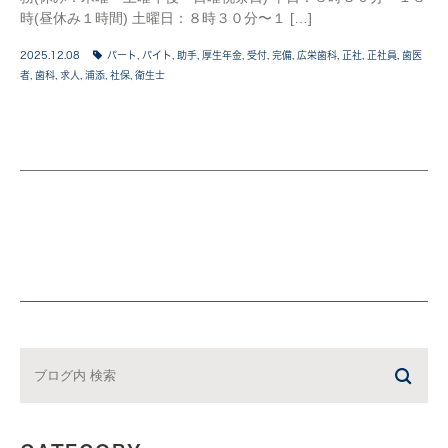
時(昼休み１時間) 土曜日：８時３０分〜１ […]
2025.12.08
パート
,
バイト
,
助手
,
厚生年金
,
受付
,
完備
,
広栄歯科
,
正社
,
正社員
,
歯医
者
,
歯科
,
求人
,
浦添
,
社保
,
衛生士