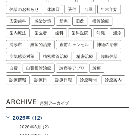
休診のお知らせ
休診日
受付
台風
年末年始
広栄歯科
感染対策
新患
旧盆
根管治療
歯内療法
歯医者
歯科
歯科医院
沖縄
浦添
浦添市
無菌的治療
直前キャンセル
神経の治療
空気感染対策
精密根管治療
精密治療
臨時休診
自費
自費根管治療
診察券アプリ
診療
診療情報
診療日
診療日程
診療時間
診療案内
ARCHIVE
月別アーカイブ
2026年 (12)
2026年8月 (2)