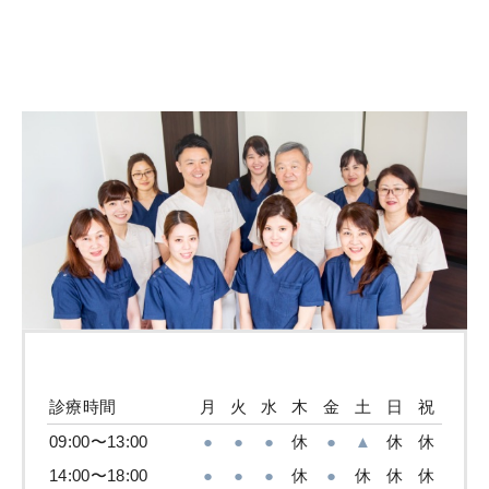
診療時間
月
火
水
木
金
土
日
祝
09:00〜13:00
●
●
●
休
●
▲
休
休
14:00〜18:00
●
●
●
休
●
休
休
休