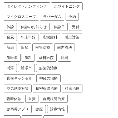
ダイレクトボンディング
ホワイトニング
マイクロスコープ
ラバーダム
予約
休診
休診のお知らせ
休診日
受付
台風
年末年始
広栄歯科
感染対策
新患
旧盆
根管治療
歯内療法
歯医者
歯科
歯科医院
沖縄
浦添
浦添市
無菌的治療
直前キャンセル
神経の治療
空気感染対策
精密根管治療
精密治療
臨時休診
自費
自費根管治療
診察券アプリ
診療
診療情報