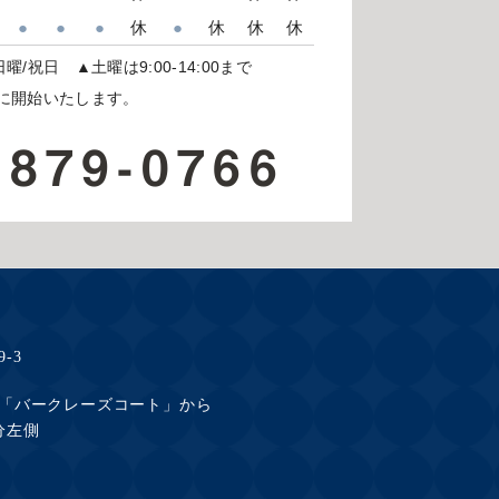
●
●
●
休
●
休
休
休
日曜/祝日
▲土曜は9:00-14:00まで
開始いたします。
-879-0766
-3
「バークレーズコート」から
分左側