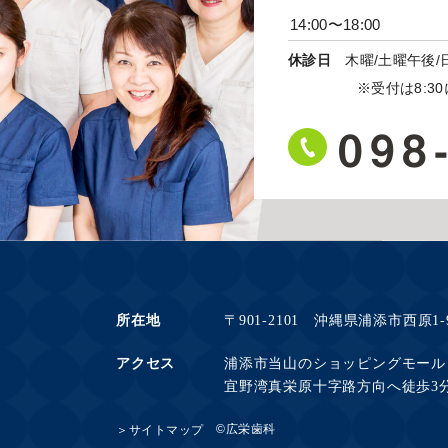
14:00〜18:00
休診日
木曜/土曜午後/
※受付は8:30に
098
所在地
〒901-2101 沖縄県浦添市西原1-9
アクセス
浦添市当山のショッピングモール
宜野湾真栄原十字路方向へ徒歩3
©広栄歯科
＞サイトマップ