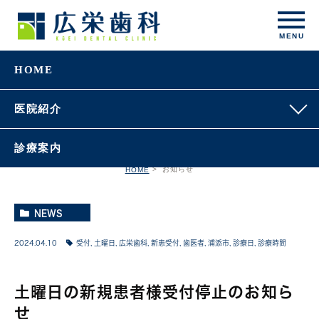
HOME
お知らせ
医院紹介
診療案内
お知らせ
HOME
NEWS
2024.04.10
受付
,
土曜日
,
広栄歯科
,
新患受付
,
歯医者
,
浦添市
,
診療日
,
診療時間
土曜日の新規患者様受付停止のお知ら
せ