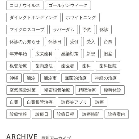
コロナウイルス
ゴールデンウィーク
ダイレクトボンディング
ホワイトニング
マイクロスコープ
ラバーダム
予約
休診
休診のお知らせ
休診日
受付
受入
台風
年末年始
広栄歯科
感染対策
新患
旧盆
根管治療
歯内療法
歯医者
歯科
歯科医院
沖縄
浦添
浦添市
無菌的治療
神経の治療
空気感染対策
精密根管治療
精密治療
臨時休診
自費
自費根管治療
診察券アプリ
診療
診療情報
診療日
診療日程
診療時間
診療案内
ARCHIVE
月別アーカイブ