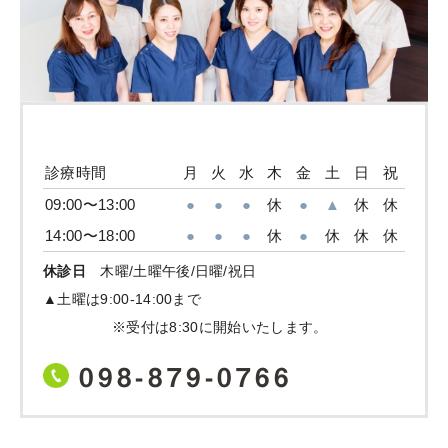
診療時間
月
火
水
木
金
土
日
祝
09:00〜13:00
●
●
●
休
●
▲
休
休
14:00〜18:00
●
●
●
休
●
休
休
休
休診日
木曜/土曜午後/日曜/祝日
▲土曜は9:00-14:00まで
※受付は8:30に開始いたします。
098-879-0766