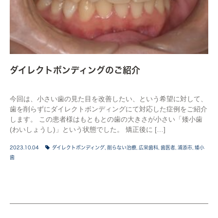
ダイレクトボンディングのご紹介
今回は、小さい歯の見た目を改善したい、という希望に対して、
歯を削らずにダイレクトボンディングにて対応した症例をご紹介
します。 この患者様はもともとの歯の大きさが小さい「矮小歯
(わいしょうし)」という状態でした。 矯正後に […]
2023.10.04
ダイレクトボンディング
,
削らない治療
,
広栄歯科
,
歯医者
,
浦添市
,
矮小
歯