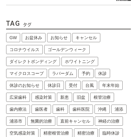
TAG
タグ
GW
お盆休み
お知らせ
キャンセル
コロナウイルス
ゴールデンウィーク
ダイレクトボンディング
ホワイトニング
マイクロスコープ
ラバーダム
予約
休診
休診のお知らせ
休診日
受付
台風
年末年始
広栄歯科
感染対策
新患
旧盆
根管治療
歯内療法
歯医者
歯科
歯科医院
沖縄
浦添
浦添市
無菌的治療
直前キャンセル
神経の治療
空気感染対策
精密根管治療
精密治療
臨時休診