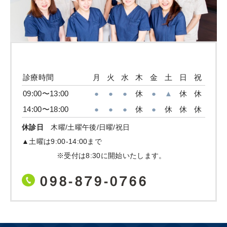
診療時間
月
火
水
木
金
土
日
祝
09:00〜13:00
●
●
●
休
●
▲
休
休
14:00〜18:00
●
●
●
休
●
休
休
休
休診日
木曜/土曜午後/日曜/祝日
▲土曜は9:00-14:00まで
※受付は8:30に開始いたします。
098-879-0766