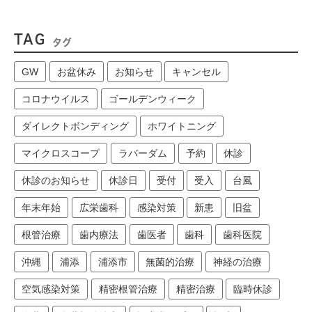
TAG
タグ
GW
お盆休み
お知らせ
キャンセル
コロナウイルス
ゴールデンウィーク
ダイレクトボンディング
ホワイトニング
マイクロスコープ
ラバーダム
予約
休診
休診のお知らせ
休診日
受付
受入
台風
年末年始
広栄歯科
感染対策
新患
旧盆
根管治療
歯内療法
歯医者
歯科
歯科医院
沖縄
浦添
浦添市
無菌的治療
神経の治療
空気感染対策
精密根管治療
精密治療
臨時休診