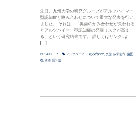
先日、九州大学の研究グループがアルツハイマー
型認知症と咬み合わせについて重大な発表を行い
ました。 それは、「奥歯のかみ合わせが失われる
とアルツハイマー型認知症の発症リスクが高ま
る」という研究結果です。 詳しくはリンク↓よ
[…]
2024.06.17
アルツハイマー
,
咬み合わせ
,
奥歯
,
広栄歯科
,
歯医
者
,
浦添
,
認知症