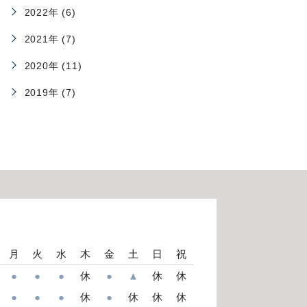
2022年 (6)
2021年 (7)
2020年 (11)
2019年 (7)
月
火
水
木
金
土
日
祝
●
●
●
休
●
▲
休
休
●
●
●
休
●
休
休
休