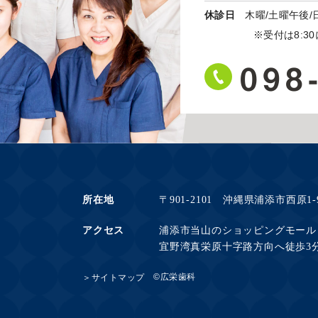
休診日
木曜/土曜午後/
※受付は8:30に
098
所在地
〒901-2101 沖縄県浦添市西原1-9
アクセス
浦添市当山のショッピングモール
宜野湾真栄原十字路方向へ徒歩3
©広栄歯科
＞サイトマップ