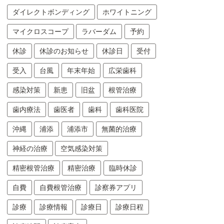
ダイレクトボンディング
ホワイトニング
マイクロスコープ
ラバーダム
予約
休診
休診のお知らせ
休診日
受付
受入
台風
年末年始
広栄歯科
感染対策
新患
旧盆
根管治療
歯内療法
歯医者
歯科
歯科医院
沖縄
浦添
浦添市
無菌的治療
神経の治療
空気感染対策
精密根管治療
精密治療
臨時休診
自費
自費根管治療
診察券アプリ
診療
診療情報
診療日
診療日程