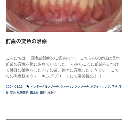
前歯の変色の治療
こんにちは。 変色歯治療のご案内です。 こちらの患者様は長年
前歯の変色を気にされていました。 小さいころに前歯をぶつけ
て神経の治療をしたがその後、徐々に変色したそうです。 こち
らの患者様もウォーキングブリーチにて審美性の […]
2024.04.23
インターナルブリーチ
,
ウォーキングブリーチ
,
ホワイトニング
,
前歯
,
変
色
,
審美
,
広栄歯科
,
歯医者
,
歯科
,
浦添市