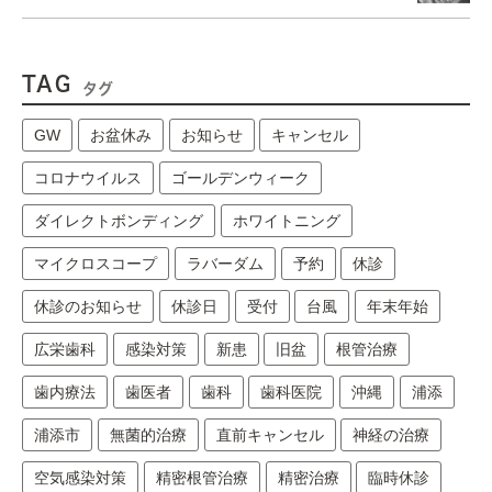
TAG
タグ
GW
お盆休み
お知らせ
キャンセル
コロナウイルス
ゴールデンウィーク
ダイレクトボンディング
ホワイトニング
マイクロスコープ
ラバーダム
予約
休診
休診のお知らせ
休診日
受付
台風
年末年始
広栄歯科
感染対策
新患
旧盆
根管治療
歯内療法
歯医者
歯科
歯科医院
沖縄
浦添
浦添市
無菌的治療
直前キャンセル
神経の治療
空気感染対策
精密根管治療
精密治療
臨時休診