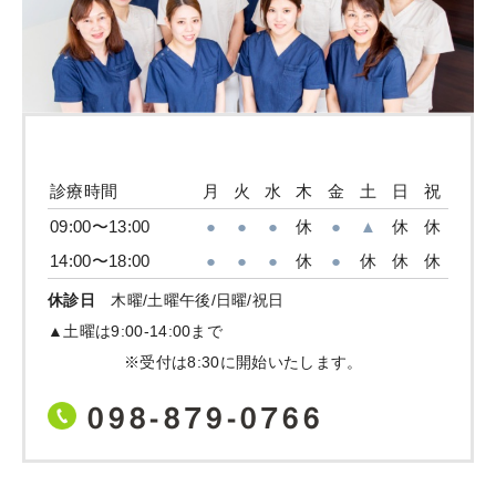
診療時間
月
火
水
木
金
土
日
祝
09:00〜13:00
●
●
●
休
●
▲
休
休
14:00〜18:00
●
●
●
休
●
休
休
休
休診日
木曜/土曜午後/日曜/祝日
▲土曜は9:00-14:00まで
※受付は8:30に開始いたします。
098-879-0766