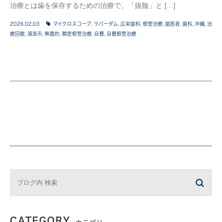
治療とは歯を保存するための治療で、「抜髄」と […]
2026.02.03
マイクロスコープ
,
ラバーダム
,
広栄歯科
,
根管治療
,
歯医者
,
歯科
,
沖縄
,
治
療回数
,
浦添市
,
無菌的
,
精密根管治療
,
自費
,
自費根管治療
CATEGORY