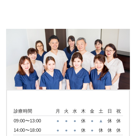
診療時間
月
火
水
木
金
土
日
祝
09:00〜13:00
●
●
●
休
●
▲
休
休
14:00〜18:00
●
●
●
休
●
休
休
休