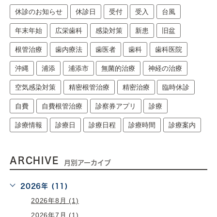
休診のお知らせ
休診日
受付
受入
台風
年末年始
広栄歯科
感染対策
新患
旧盆
根管治療
歯内療法
歯医者
歯科
歯科医院
沖縄
浦添
浦添市
無菌的治療
神経の治療
空気感染対策
精密根管治療
精密治療
臨時休診
自費
自費根管治療
診察券アプリ
診療
診療情報
診療日
診療日程
診療時間
診療案内
ARCHIVE
月別アーカイブ
2026年 (11)
2026年8月 (1)
2026年7月 (1)