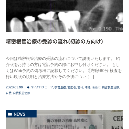
精密根管治療の受診の流れ(初診の方向け)
今回は精密根管治療の受診の流れについて説明いたします。 紹
介状をお持ちの方は電話予約の際にお申し付けください。 もし
くはWeb予約の備考欄に記載してください。 ①初診60分 検査を
行い現状の説明と治療方法やその予後につい […]
2026.03.09
マイクロスコープ
,
根管治療
,
歯医者
,
歯科
,
沖縄
,
浦添市
,
精密根管治療
,
自費
,
自費根管治療
NEWS