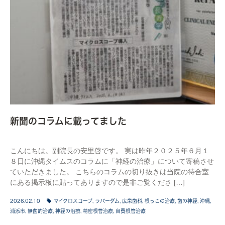
新聞のコラムに載ってました
こんにちは。副院長の安里啓です。 実は昨年２０２５年６月１
８日に沖縄タイムスのコラムに「神経の治療」について寄稿させ
ていただきました。 こちらのコラムの切り抜きは当院の待合室
にある掲示板に貼ってありますので是非ご覧くださ […]
2026.02.10
マイクロスコープ
,
ラバーダム
,
広栄歯科
,
根っこの治療
,
歯の神経
,
沖縄
,
浦添市
,
無菌的治療
,
神経の治療
,
精密根管治療
,
自費根管治療